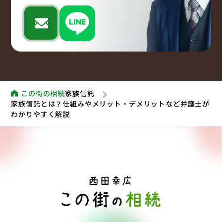
イントや併用すべきケースについて
2024/12/26
家族信託
家族信託の7つのメリット・デメリット｜利用
すべきケースなどを分かりやすく解説
この街の相続
家族信託
2024/12/19
家族信託
家族信託とは？仕組みやメリット・デメリットなど弁護士が
わかりやすく解説
家族信託の受託者とは？権限や責任、選ぶポイ
ントなどをわかりやすく解説
2024/12/12
家族信託
家族信託の手続きの流れ｜決めるべきことや費
用、注意点など
2024/12/05
家族信託