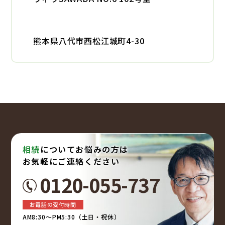
2025/01/30
家族信託
家族信託は危険？トラブル事例と後悔しないた
めの7つの回避方法を解説
熊本県八代市西松江城町4-30
2025/01/23
家族信託
家族信託にかかる費用はいくら？安く抑える方
法などをわかりやすく解説
2025/01/16
家族信託
相続
についてお悩みの方は
家族信託は必要ない？不要なケース・必要なケ
お気軽にご連絡ください
ースをわかりやすく解説
0120-055-737
2025/01/09
家族信託
お電話の受付時間
家族信託と任意後見制度との違いとは？選ぶポ
AM8:30～PM5:30（土日・祝休）