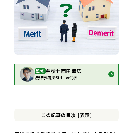
弁護士 西田 幸広
監修
法律事務所Si-Law代表
この記事の目次
[
表示
]