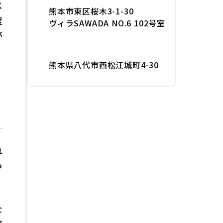
メ
熊本市東区桜木3-1-30
2025/02/06
家族信託
度
ヴィラSAWADA NO.6 102号室
家族信託の信託監督人とは？必要
が
なケースや権限・資格・報酬など
を解説
熊本県八代市西松江城町4-30
2025/01/30
家族信託
家族信託は危険？トラブル事例と
後悔しないための7つの回避方法
を解説
れ
っ
2025/01/23
家族信託
家族信託にかかる費用はいくら？
安く抑える方法などをわかりやす
な
く解説