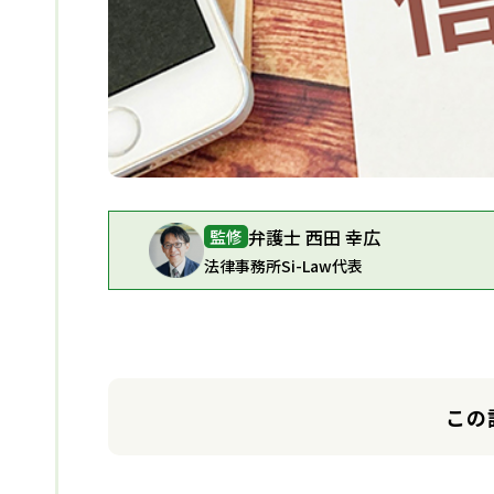
弁護士 西田 幸広
監修
法律事務所Si-Law代表
この