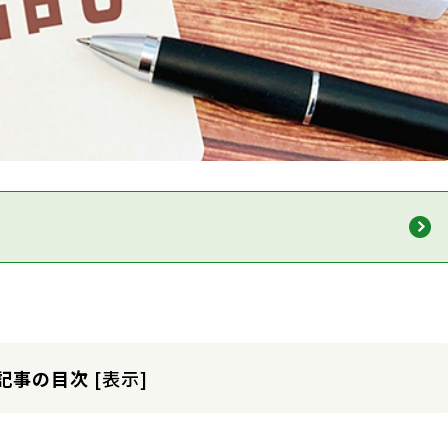
記事の目次
[
表示
]