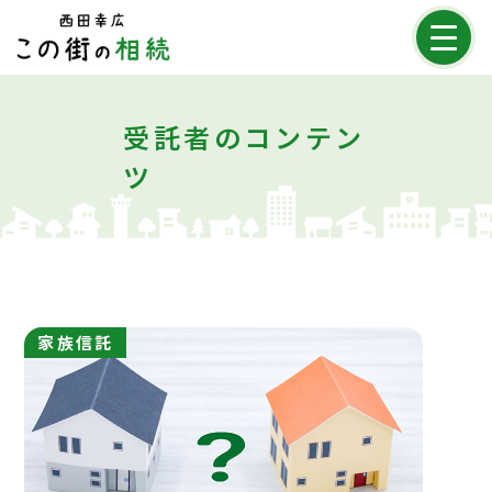
メニ
受託者のコンテン
ツ
家族信託