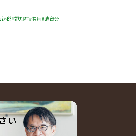
相続税
認知症
費用
遺留分
さい