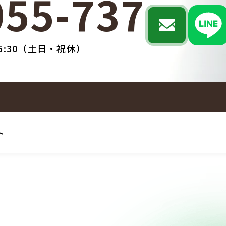
055-737
M5:30（土日・祝休）
ト